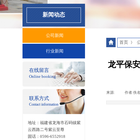
新闻动态
公司新闻
首页
》
行业新闻
龙平保
在线
留言
按钮文本
Online booking
来源:
|
作者:
佚
联系方式
按钮文本
Contact information
地址：
福建省龙海市石码镇紫
云西路二号紫云至尊
固话：0596-6552918