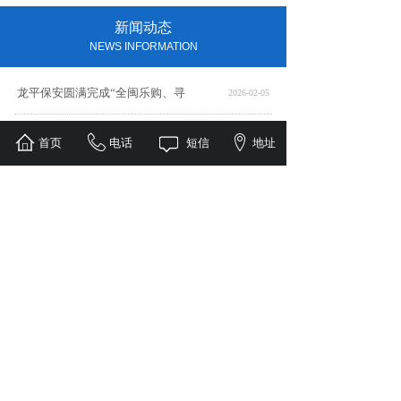
新闻动态
NEWS INFORMATION
龙平保安圆满完成“全闽乐购、寻
2026-02-05
福建省龙平保安服务有限公司组织
2025-07-25
首页
电话
短信
地址
2025.05.12全国防灾减
2025-05-12
节前安全检查进行时╱筑牢“五一
2025-04-28
盛夏防火指南
2025-04-16
在线预约
ONLINE BOOKING
咨询项目
---